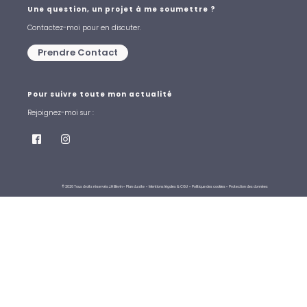
Une question, un projet à me soumettre ?
Contactez-moi pour en discuter.
Prendre Contact
Pour suivre toute mon actualité
Rejoignez-moi sur :
© 2026 Tous droits réservés J.H Bévin
• Plan du site
• Mentions légales & CGU
• Politique des cookies
• Protection des données