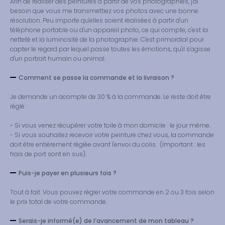
Afin de réaliser des peintures à partir de vos photographies, j'ai
besoin que vous me transmettiez vos photos avec une bonne
résolution. Peu importe qu'elles soient réalisées à partir d'un
téléphone portable ou d'un appareil photo, ce qui compte, c'est la
netteté et la luminosité de la photographie. C'est primordial pour
capter le regard par lequel passe toutes les émotions, qu'il s'agisse
d'un portrait humain ou animal.
Comment se passe la commande et la livraison ?
Je demande un acompte de 30 % à la commande. Le reste doit être
réglé :
- Si vous venez récupérer votre toile à mon domicile : le jour même.
- Si vous souhaitez recevoir votre peinture chez vous, la commande
doit être entièrement réglée avant l'envoi du colis. (Important : les
frais de port sont en sus).
Puis-je payer en plusieurs fois ?
Tout à fait. Vous pouvez régler votre commande en 2 ou 3 fois selon
le prix total de votre commande.
Serais-je informé(e) de l’avancement de mon tableau ?